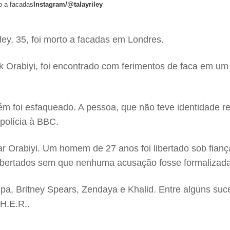
o a facadas
Instagram/@talayriley
ey, 35, foi morto a facadas em Londres.
 Orabiyi, foi encontrado com ferimentos de faca em um ja
foi esfaqueado. A pessoa, que não teve identidade reve
polícia à BBC.
r Orabiyi. Um homem de 27 anos foi libertado sob fian
ibertados sem que nenhuma acusação fosse formalizada
Lipa, Britney Spears, Zendaya e Khalid. Entre alguns s
H.E.R..