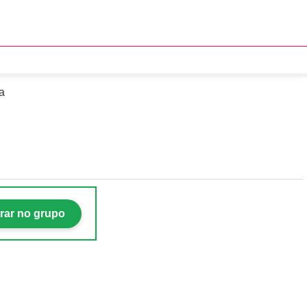
é morto a facadas
a
rar no grupo