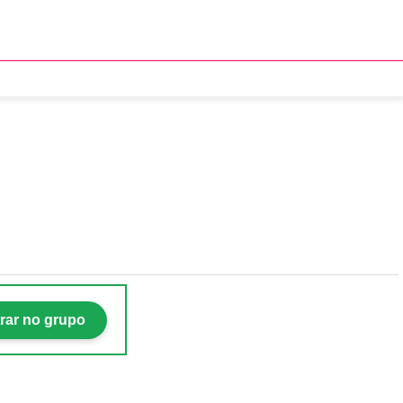
 bate em mulher' após
rar no grupo