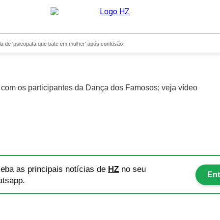
olabella de 'psicopata que
a de 'psicopata que bate em mulher' após confusão
om os participantes da Dança dos Famosos; veja vídeo
eba as principais notícias
de
HZ
no seu
Ent
tsapp.