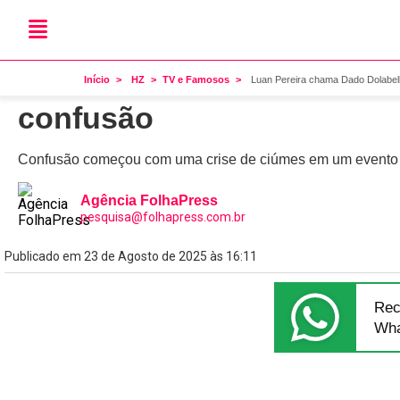
Por causa de Wanessa
Luan Pereira chama Dado D
Início
HZ
TV e Famosos
Luan Pereira chama Dado Dolabell
confusão
Confusão começou com uma crise de ciúmes em um evento c
Agência FolhaPress
pesquisa@folhapress.com.br
Publicado em 23 de Agosto de 2025 às 16:11
Rec
Wha