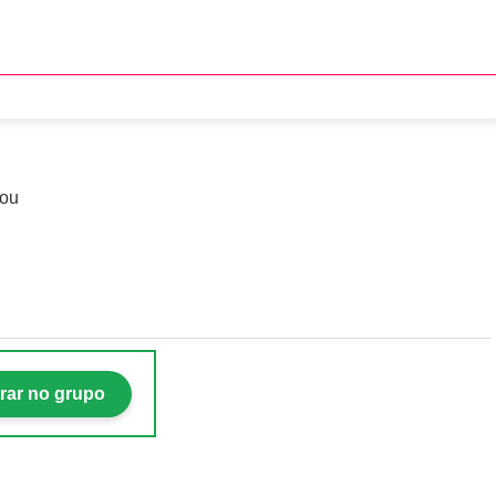
 se volta para 5ª
mou
rar no grupo