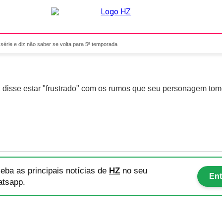
 critica série e diz não saber
a série e diz não saber se volta para 5ª temporada
e, disse estar "frustrado" com os rumos que seu personagem to
eba as principais notícias
de
HZ
no seu
Ent
tsapp.