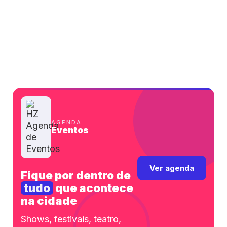
AGENDA
Eventos
Ver agenda
Fique por dentro de
tudo
que acontece
na cidade
Shows, festivais, teatro,