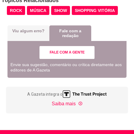
Tópicos Relacionados
ROCK
MÚSICA
SHOW
SHOPPING VITÓRIA
Viu algum erro?
Fale com a
redação
FALE COM A GENTE
Envie sua sugestão, comentário ou crítica diretamente aos
editores de A Gazeta
A Gazeta integra o
Saiba mais