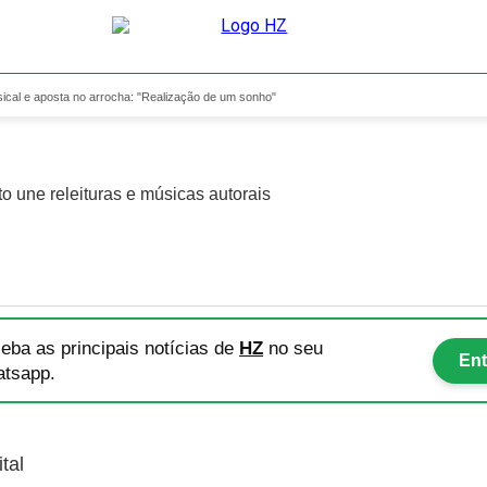
m carreira musical e aposta
ical e aposta no arrocha: "Realização de um sonho"
o une releituras e músicas autorais
eba as principais notícias
de
HZ
no seu
Ent
tsapp.