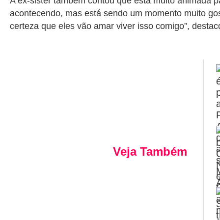
A ex-sister também contou que está muito animada pa
acontecendo, mas está sendo um momento muito gost
certeza que eles vão amar viver isso comigo”, destac
Veja Também