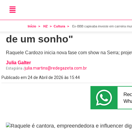
Música
Ex-BBB capixaba investe e
Início
HZ
Cultura
Ex-BBB capixaba investe em carreira mus
de um sonho"
Raquele Cardozo inicia nova fase com show na Serra; projet
Julia Galter
julia.martins@redegazeta.com.br
Estagiária /
Publicado em 24 de Abril de 2026 às 15:44
Rec
Wha