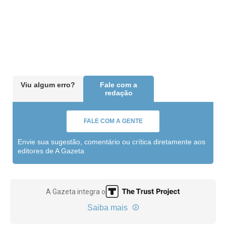
Viu algum erro?
Fale com a
redação
FALE COM A GENTE
Envie sua sugestão, comentário ou crítica diretamente aos
editores de A Gazeta
A Gazeta integra o
Saiba mais