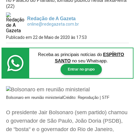
no Palácio do Planalto, tornado público nesta sexta-feira
(22)
Redação de A Gazeta
online@redegazeta.com.br
Publicado em 22 de Maio de 2020 às 17:53
Receba as principais notícias
do
ESPÍRITO
SANTO
no seu Whatsapp.
Entrar no grupo
Bolsonaro em reunião ministerial
Crédito: Reprodução | STF
O presidente Jair Bolsonaro (sem partido) chamou
o governador de São Paulo, João Doria (PSDB),
de "bosta" e o governador do Rio de Janeiro,