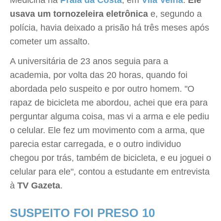
Medicina na
Praia da Costa
, em
Vila Velha
.
Ele
usava um tornozeleira eletrônica
e, segundo a
polícia, havia deixado a prisão há três meses após
cometer um assalto.
A universitária de 23 anos seguia para a
academia, por volta das 20 horas, quando foi
abordada pelo suspeito e por outro homem. "O
rapaz de bicicleta me abordou, achei que era para
perguntar alguma coisa, mas vi a arma e ele pediu
o celular. Ele fez um movimento com a arma, que
parecia estar carregada, e o outro individuo
chegou por trás, também de bicicleta, e eu joguei o
celular para ele", contou a estudante em entrevista
à
TV Gazeta
.
SUSPEITO FOI PRESO 10