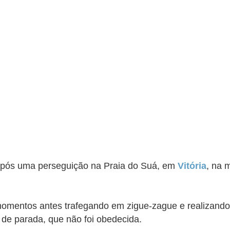
após uma perseguição na Praia do Suá, em
Vitória
, na 
 momentos antes trafegando em zigue-zague e realizand
de parada, que não foi obedecida.