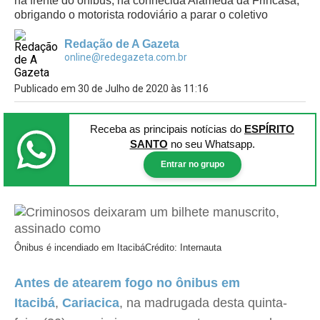
na frente do ônibus, na conhecida Alameda da Frincasa,
obrigando o motorista rodoviário a parar o coletivo
Redação de A Gazeta
online@redegazeta.com.br
Publicado em 30 de Julho de 2020 às 11:16
Receba as principais notícias
do
ESPÍRITO
SANTO
no seu Whatsapp.
Entrar no grupo
Ônibus é incendiado em Itacibá
Crédito: Internauta
Antes de atearem fogo no ônibus em
Itacibá
,
Cariacica
, na madrugada desta quinta-