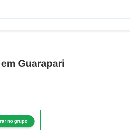
a em Guarapari
rar no grupo