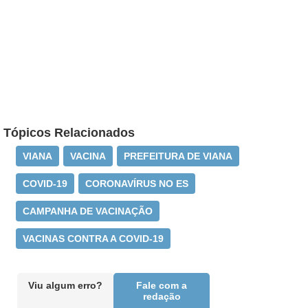
Tópicos Relacionados
VIANA
VACINA
PREFEITURA DE VIANA
COVID-19
CORONAVÍRUS NO ES
CAMPANHA DE VACINAÇÃO
VACINAS CONTRA A COVID-19
Viu algum erro?
Fale com a
redação