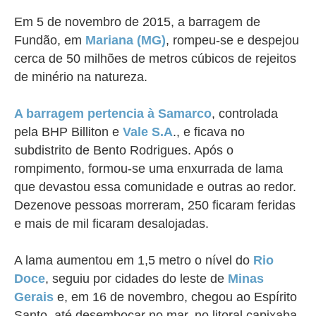
Em 5 de novembro de 2015, a barragem de
Fundão, em
Mariana (MG)
, rompeu-se e despejou
cerca de 50 milhões de metros cúbicos de rejeitos
de minério na natureza.
A barragem pertencia à Samarco
, controlada
pela BHP Billiton e
Vale S.A
., e ficava no
subdistrito de Bento Rodrigues. Após o
rompimento, formou-se uma enxurrada de lama
que devastou essa comunidade e outras ao redor.
Dezenove pessoas morreram, 250 ficaram feridas
e mais de mil ficaram desalojadas.
A lama aumentou em 1,5 metro o nível do
Rio
Doce
, seguiu por cidades do leste de
Minas
Gerais
e, em 16 de novembro, chegou ao Espírito
Santo, até desembocar no mar, no litoral capixaba,