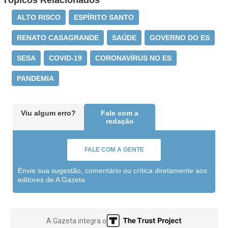
Tópicos Relacionados
ALTO RISCO
ESPÍRITO SANTO
RENATO CASAGRANDE
SAÚDE
GOVERNO DO ES
SESA
COVID-19
CORONAVÍRUS NO ES
PANDEMIA
Viu algum erro?
Fale com a
redação
FALE COM A GENTE
Envie sua sugestão, comentário ou crítica diretamente aos
editores de A Gazeta
A Gazeta integra o