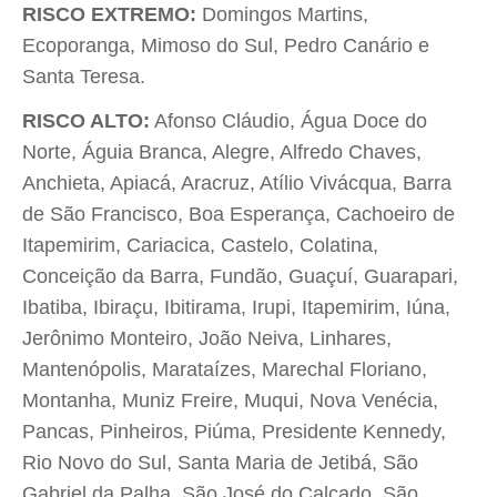
RISCO EXTREMO:
Domingos Martins,
Ecoporanga, Mimoso do Sul, Pedro Canário e
Santa Teresa.
RISCO ALTO:
Afonso Cláudio, Água Doce do
Norte, Águia Branca, Alegre, Alfredo Chaves,
Anchieta, Apiacá, Aracruz, Atílio Vivácqua, Barra
de São Francisco, Boa Esperança, Cachoeiro de
Itapemirim, Cariacica, Castelo, Colatina,
Conceição da Barra, Fundão, Guaçuí, Guarapari,
Ibatiba, Ibiraçu, Ibitirama, Irupi, Itapemirim, Iúna,
Jerônimo Monteiro, João Neiva, Linhares,
Mantenópolis, Marataízes, Marechal Floriano,
Montanha, Muniz Freire, Muqui, Nova Venécia,
Pancas, Pinheiros, Piúma, Presidente Kennedy,
Rio Novo do Sul, Santa Maria de Jetibá, São
Gabriel da Palha, São José do Calçado, São