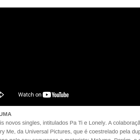
LUMA
novos singles, intitulados Pa Ti e Lonely. A colabor
y Me, da Universal Pictures, que é coestrelado pela du