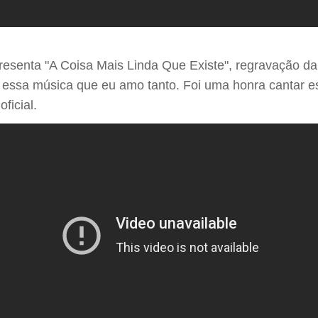
senta "A Coisa Mais Linda Que Existe", regravação da c
avar essa música que eu amo tanto. Foi uma honra cantar
ficial.