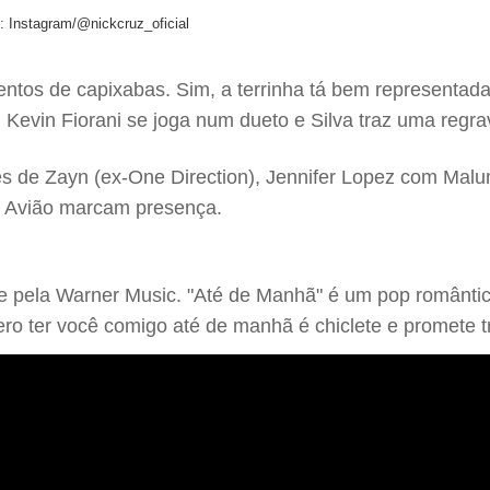
o: Instagram/@nickcruz_oficial
ntos de capixabas. Sim, a terrinha tá bem representa
 Kevin Fiorani se joga num dueto e Silva traz uma regr
ções de Zayn (ex-One Direction), Jennifer Lopez com Malu
d Avião marcam presença.
le pela Warner Music. "Até de Manhã" é um pop românti
ero ter você comigo até de manhã é chiclete e promete 