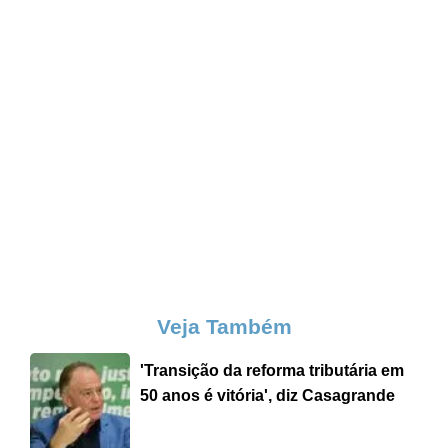
Veja Também
'Transição da reforma tributária em
50 anos é vitória', diz Casagrande