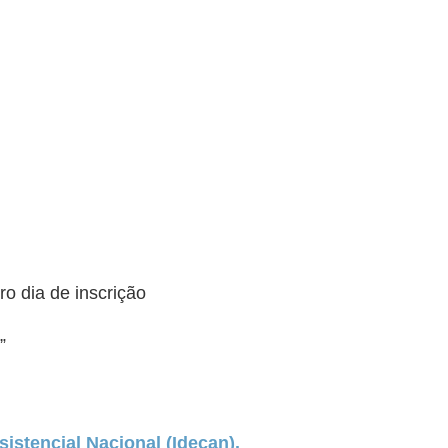
o dia de inscrição
B”
sistencial Nacional (Idecan).