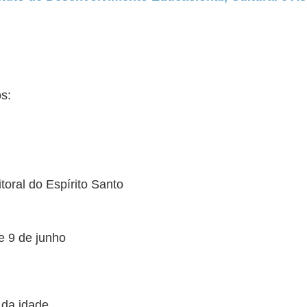
s:
toral do Espírito Santo
 e 9 de junho
 da idade