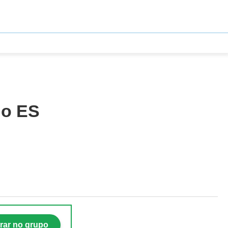
no ES
rar no grupo