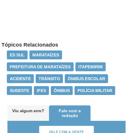
Tópicos Relacionados
ES SUL
MARATAÍZES
PREFEITURA DE MARATAÍZES
ITAPEMIRIM
ACIDENTE
TRÂNSITO
ÔNIBUS ESCOLAR
SUDESTE
IFES
ÔNIBUS
POLÍCIA MILITAR
Viu algum erro?
Fale com a
redação
FALE COM A GENTE