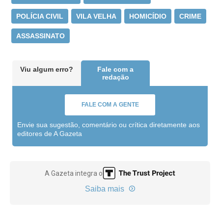
POLÍCIA CIVIL
VILA VELHA
HOMICÍDIO
CRIME
ASSASSINATO
Viu algum erro?
Fale com a
redação
FALE COM A GENTE
Envie sua sugestão, comentário ou crítica diretamente aos
editores de A Gazeta
A Gazeta integra o
Saiba mais