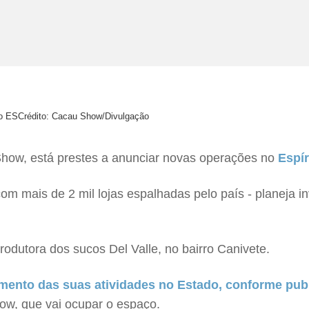
no ES
Crédito: Cacau Show/Divulgação
 Show, está prestes a anunciar novas operações no
Espír
om mais de 2 mil lojas espalhadas pelo país - planeja 
.
rodutora dos sucos Del Valle, no bairro Canivete.
ento das suas atividades no Estado, conforme pub
w, que vai ocupar o espaço.