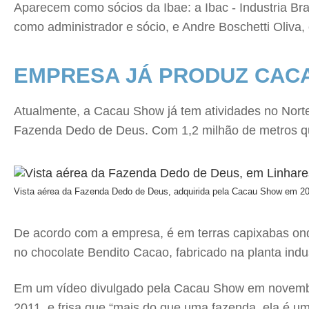
Aparecem como sócios da Ibae: a Ibac - Industria Br
como administrador e sócio, e Andre Boschetti Oliva,
EMPRESA JÁ PRODUZ CAC
Atualmente, a Cacau Show já tem atividades no Norte
Fazenda Dedo de Deus. Com 1,2 milhão de metros qu
Vista aérea da Fazenda Dedo de Deus, adquirida pela Cacau Show em 2
De acordo com a empresa, é em terras capixabas onde
no chocolate Bendito Cacao, fabricado na planta indus
Em um vídeo divulgado pela Cacau Show em novembro 
2011, e frisa que “mais do que uma fazenda, ela é um 