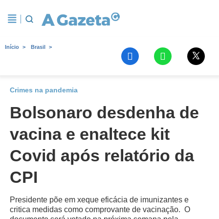
Início
Brasil
Crimes na pandemia
Bolsonaro desdenha de
vacina e enaltece kit
Covid após relatório da
CPI
Presidente põe em xeque eficácia de imunizantes e
critica medidas como comprovante de vacinação. O