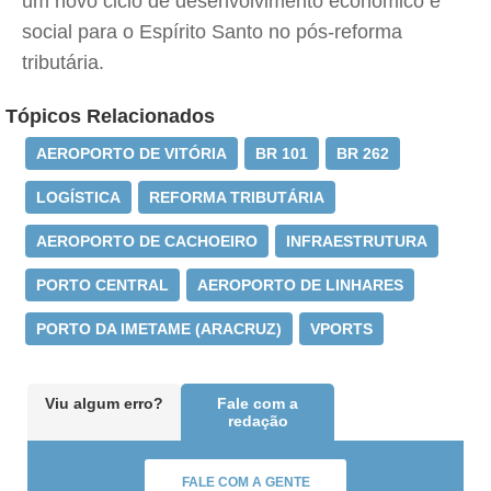
um novo ciclo de desenvolvimento econômico e
social para o Espírito Santo no pós-reforma
tributária.
Tópicos Relacionados
AEROPORTO DE VITÓRIA
BR 101
BR 262
LOGÍSTICA
REFORMA TRIBUTÁRIA
AEROPORTO DE CACHOEIRO
INFRAESTRUTURA
PORTO CENTRAL
AEROPORTO DE LINHARES
PORTO DA IMETAME (ARACRUZ)
VPORTS
Viu algum erro?
Fale com a
redação
FALE COM A GENTE