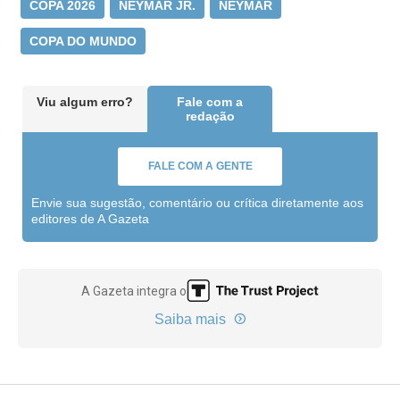
COPA 2026
NEYMAR JR.
NEYMAR
COPA DO MUNDO
Viu algum erro?
Fale com a
redação
FALE COM A GENTE
Envie sua sugestão, comentário ou crítica diretamente aos
editores de A Gazeta
A Gazeta integra o
Saiba mais