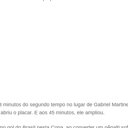
 minutos do segundo tempo no lugar de Gabriel Martinel
briu o placar. E aos 45 minutos, ele ampliou.
o gol do Brasil nesta Copa, ao converter um pênalti sof