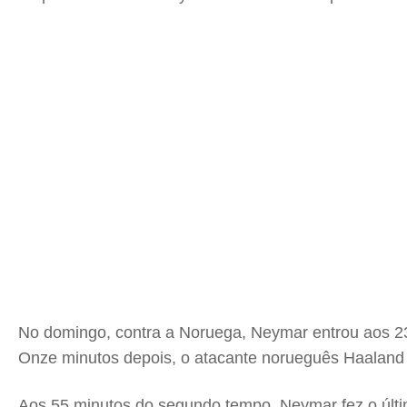
No domingo, contra a Noruega, Neymar entrou aos 23
Onze minutos depois, o atacante norueguês Haaland a
Aos 55 minutos do segundo tempo, Neymar fez o últim