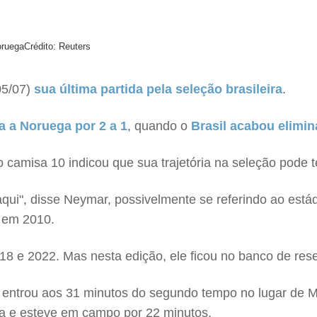
oruega
Crédito: Reuters
05/07)
sua última partida pela seleção brasileira
.
a a Noruega por 2 a 1
, quando o
Brasil acabou elimi
o camisa 10 indicou que sua trajetória na seleção pode t
i aqui", disse Neymar, possivelmente se referindo ao es
, em 2010.
018 e 2022. Mas nesta edição, ele ficou no banco de res
le entrou aos 31 minutos do segundo tempo no lugar de M
a e esteve em campo por 22 minutos.