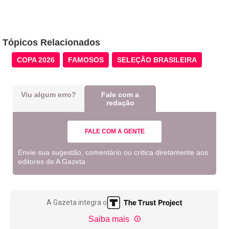
Tópicos Relacionados
COPA 2026
FAMOSOS
SELEÇÃO BRASILEIRA
Viu algum erro?
Fale com a
redação
FALE COM A GENTE
Envie sua sugestão, comentário ou crítica diretamente aos
editores de A Gazeta
A Gazeta integra o
Saiba mais