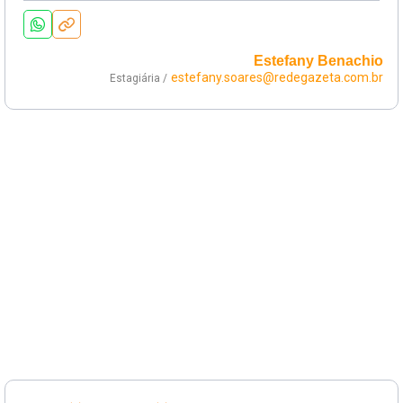
Estefany Benachio
estefany.soares@redegazeta.com.br
Estagiária /