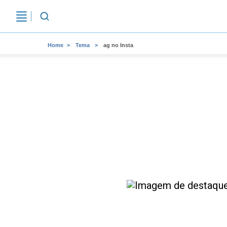
Home
Tema
ag no Insta