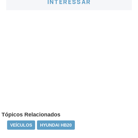
As passagens de marchas do câmbio automático
são precisas e o compacto ganha velocidade
rápida e progressivamente, com a possibilidade de
mudanças manuais no volante. A suspensão
preserva um equilíbrio entre conforto e controle,
sem inclinar muito o veículo em curvas velozes. O
sistema Stop & Go de parada e partida automática
do motor auxilia na economia de combustível.
Veja Também
HB20 2023 sobe de nível para
disputar com hatches premium;