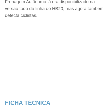
Traseira do HB20 está de cara nova após críticas estéticas no
mercado
Crédito: Luiz Humberto Monteiro Pereira/AutoMotrix
Com o sistema Hyundai Bluelink, reconhecimento
de voz e possibilidade de conectar Google Android
Auto e Apple CarPlay sem fio, motorista e