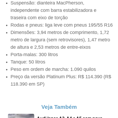
pressionar o botão para travar as portas do carro
e, em seguida, manter pressionado o botão de
partida remota por três segundos. A chave
presencial também permite o travamento e
abertura das portas por proximidade, com o toque
de um botão na maçaneta, e a partida do motor
por botão no painel.
PRIMEIRAS IMPRESSÕES
A avaliação da versão Platinum Plus do HB20 foi
feita no Circuito Panamericano, o maior complexo
multipistas da América Latina, localizada na cidade
paulista de Elias Fausto.
Na configuração “top”, o hatch da Hyundai mantém
a performance convincente proporcionada pela