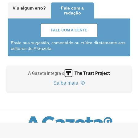
veja preços e versões
Também foi possível testar as novas tecnologias
do HB20 no Circuito Panamericano. Na versão
Platinum Plus, o pacote de segurança avançada
SmartSense ganhou o Assistente de Centralização
em Faixa, que monitora a posição do carro em
relação à sinalização horizontal de trânsito e ao
veículo à frente, atuando de forma autônoma no
volante para manter o carro centralizado na faixa
de rodagem.
O Assistente de Tráfego Cruzado Traseiro ajuda a
evitar colisões ao sair de uma vaga em ré, usando
radares que detectam e, emitem um aviso sonoro