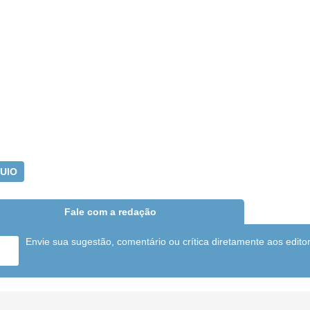
UIO
Fale com a redação
Envie sua sugestão, comentário ou crítica diretamente aos edito