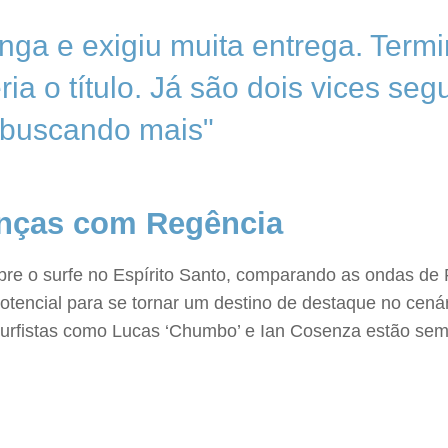
onga e exigiu muita entrega. Termi
ia o título. Já são dois vices se
r buscando mais"
anças com Regência
re o surfe no Espírito Santo, comparando as ondas de R
otencial para se tornar um destino de destaque no cenár
surfistas como Lucas ‘Chumbo’ e Ian Cosenza estão semp