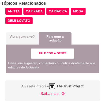
Tópicos Relacionados
ANITTA
CAPIXABA
CARIACICA
MODA
DEMI LOVATO
Viu algum erro?
Fale com a
redação
FALE COM A GENTE
Envie sua sugestão, comentário ou crítica diretamente aos
editores de A Gazeta
A Gazeta integra o
Saiba mais