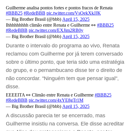
Guilherme analisa pontos fortes e pontos fracos de Renata
#BBB25
#RedeBBB
pic.twitter.com/VsOekXkJJK
— Big Brother Brasil (@bbb)
April 15, 2025
Ihhhhhhhhh climão entre Renata e Guilherme 👀
#BBB25
#RedeBBB
pic.twitter.com/EXJim2RB0y
— Big Brother Brasil (@bbb)
April 15, 2025
Durante o intervalo do programa ao vivo, Renata
reclamou com Guilherme por já terem conversado
sobre o último ponto, que teria sido uma estratégia
do grupo, e o pernambucano disse ter o direito de
não concordar. "Ninguém tem que pensar igual",
disse.
EEEEITA 👀 Climão entre Renata e Guilherme
#BBB25
#RedeBBB
pic.twitter.com/4xYE8gTr1M
— Big Brother Brasil (@bbb)
April 15, 2025
A discussão parecia ter se encerrado, mas
Guilherme insistiu na conversa. Ele disse acreditar