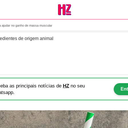
ganas para ajudar no ganho
a ajudar no ganho de massa muscular
redientes de origem animal
eba as principais notícias
de
HZ
no seu
Ent
tsapp.