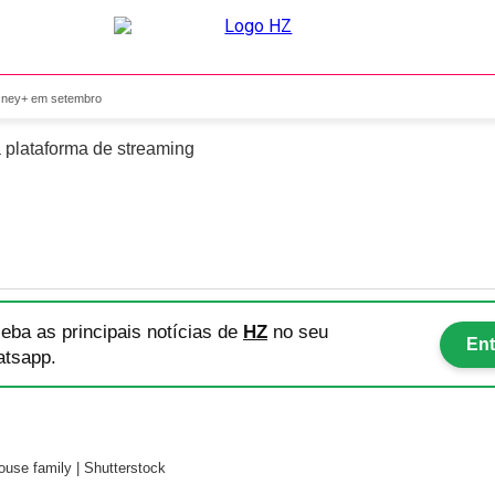
s do Disney+ em setembro
isney+ em setembro
a plataforma de streaming
eba as principais notícias
de
HZ
no seu
Ent
tsapp.
use family | Shutterstock