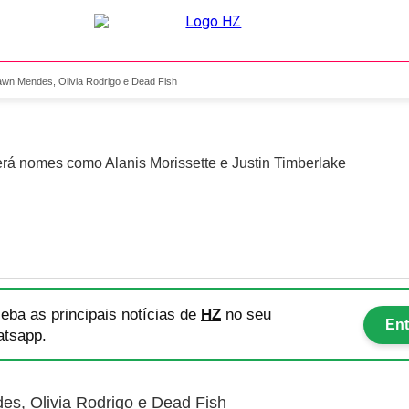
 line-up com Shawn Mendes,
hawn Mendes, Olivia Rodrigo e Dead Fish
erá nomes como Alanis Morissette e Justin Timberlake
eba as principais notícias
de
HZ
no seu
Ent
tsapp.