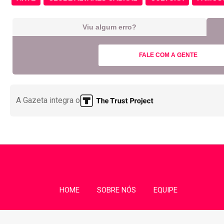
Viu algum erro?
FALE COM A GENTE
A Gazeta integra o
HOME
SOBRE NÓS
EQUIPE