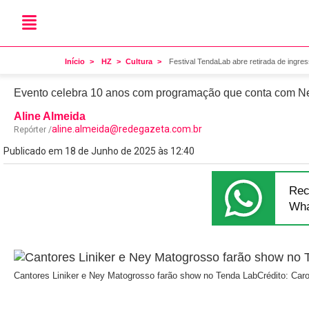
Veio aí
Festival TendaLab abre ret
Início
HZ
Cultura
Festival TendaLab abre retirada de ingres
Evento celebra 10 anos com programação que conta com Ney 
Aline Almeida
aline.almeida@redegazeta.com.br
Repórter /
Publicado em 18 de Junho de 2025 às 12:40
Rec
Wha
Cantores Liniker e Ney Matogrosso farão show no Tenda Lab
Crédito: Car