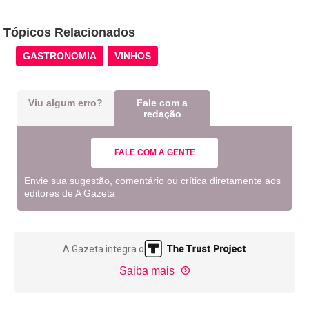
Tópicos Relacionados
GASTRONOMIA
VINHOS
Viu algum erro?
Fale com a
redação
FALE COM A GENTE
Envie sua sugestão, comentário ou crítica diretamente aos
editores de A Gazeta
A Gazeta integra o
Saiba mais