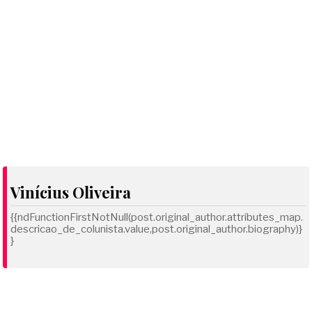
Vinícius Oliveira
{{ndFunctionFirstNotNull(post.original_author.attributes_map.
descricao_de_colunista.value,post.original_author.biography)}
}