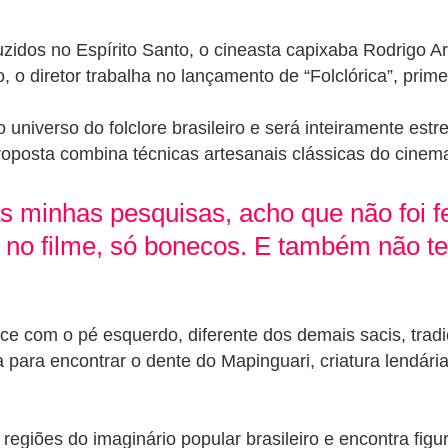
uzidos no Espírito Santo, o cineasta capixaba Rodrigo 
o diretor trabalha no lançamento de “Folclórica”, primeiro
o universo do folclore brasileiro e será inteiramente es
sta combina técnicas artesanais clássicas do cinema c
s minhas pesquisas, acho que não foi fei
o filme, só bonecos. E também não tem e
com o pé esquerdo, diferente dos demais sacis, tradici
para encontrar o dente do Mapinguari, criatura lendária
egiões do imaginário popular brasileiro e encontra figu