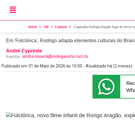
Cinema do ES
Capixaba Rodrigo Aragão fo
Início
HZ
Cultura
Capixaba Rodrigo Aragão foge do terror e 
Em 'Folclórica', Rodrigo adapta elementos culturais do Bras
André Cypreste
andre.oliveira@redegazeta.com.br
Repórter /
Publicado em 31 de Maio de 2026 às 10:00 - Atualizado há (2 meses)
Rec
Wha