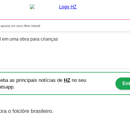
ge do terror e aposta em no
aposta em novo filme infantil
il em uma obra para crianças
eba as principais notícias
de
HZ
no seu
Ent
tsapp.