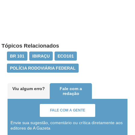
Tópicos Relacionados
BR 101
IBIRAÇU
ECO101
POLÍCIA RODOVIÁRIA FEDERAL
Viu algum erro?
Fale com a
redação
FALE COM A GENTE
Envie sua sugestão, comentário ou crítica diretamente aos
editores de A Gazeta