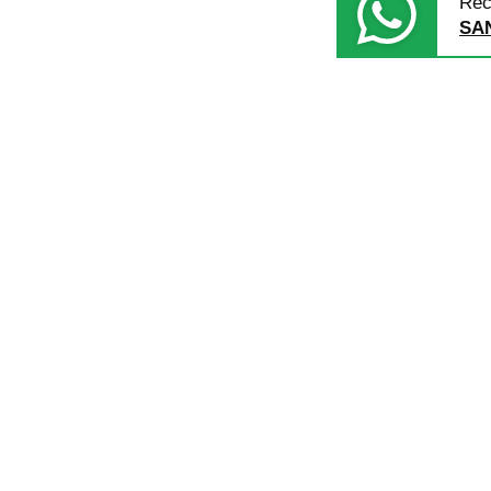
Rec
SA