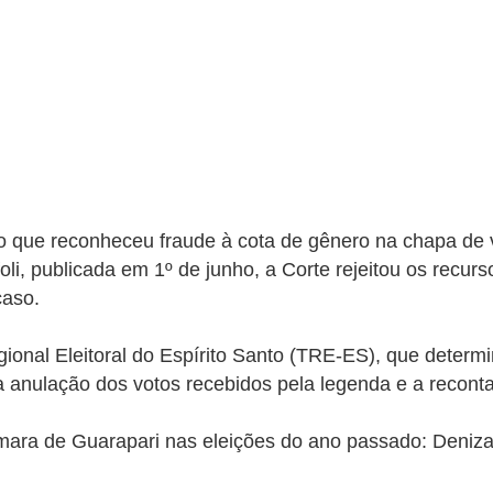
são que reconheceu fraude à cota de gênero na chapa d
li, publicada em 1º de junho, a Corte rejeitou os recurs
caso.
ional Eleitoral do Espírito Santo (TRE-ES), que determ
a anulação dos votos recebidos pela legenda e a recon
a de Guarapari nas eleições do ano passado: Denizart 