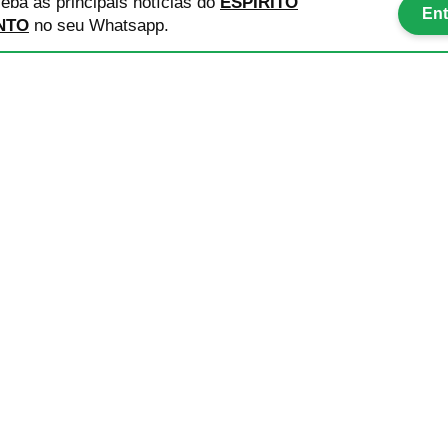
eba as principais notícias
do
ESPÍRITO
Ent
NTO
no seu Whatsapp.