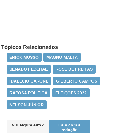
Tópicos Relacionados
ERICK MUSSO
MAGNO MALTA
SENADO FEDERAL
ROSE DE FREITAS
IDALÉCIO CARONE
GILBERTO CAMPOS
RAPOSA POLÍTICA
ELEIÇÕES 2022
NELSON JÚNIOR
Viu algum erro?
Fale com a
redação