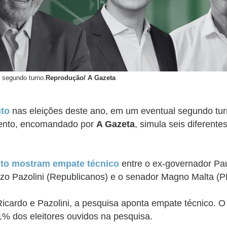
e segundo turno.
Reprodução/ A Gazeta
nto
nas eleições deste ano, em um eventual segundo tur
amento, encomandado por
A Gazeta
, simula seis diferente
tuto mostram empate técnico
entre o ex-governador Pau
enzo Pazolini (Republicanos) e o senador Magno Malta (P
icardo e Pazolini, a pesquisa aponta empate técnico
. O
1% dos eleitores ouvidos na pesquisa.