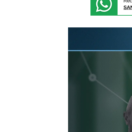
Rec
SA