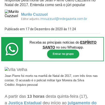
responde pela morte de Jean Pierre Otero Lazzarini no
Natal de 2017. Entenda como será o júri popular
Murilo Cuzzuol
mcuzzuol@redegazeta.com.br
Editor adjunto /
Publicado em 17 de Dezembro de 2020 às 11:24
Receba as principais notícias
do
ESPÍRITO
SANTO
no seu Whatsapp.
Entrar no grupo
Jean Pierre foi morto na manhã de Natal de 2017, com três tiros nas
costas. O acusado é o policial militar Igor Moreira da Silva
Crédito: Arquivo pessoal
A partir das
13 horas
desta quinta-feira (17),
a
Justiça Estadual
deu início ao
julgamento do