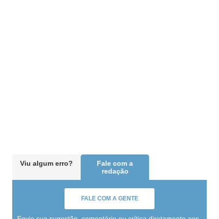
Viu algum erro?
Fale com a
redação
FALE COM A GENTE
Envie sua sugestão, comentário ou crítica diretamente aos