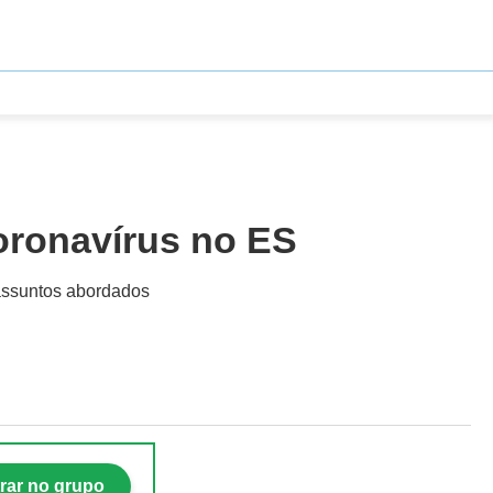
oronavírus no ES
s assuntos abordados
rar no grupo