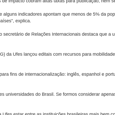
ais de impacto cobram altas taxas para publicação, nem
que alguns indicadores apontam que menos de 5% da popu
aíses”, explica.
 o secretário de Relações Internacionais destaca que a 
 da Ufes lançou editais com recursos para mobilidade 
 para fins de internacionalização: inglês, espanhol e po
res universidades do Brasil. Se formos considerar apen
 Ufes estar entre as instituições brasileiras mais bem c