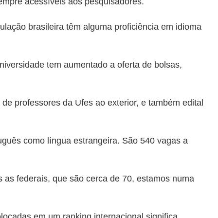
 sempre acessíveis aos pesquisadores.
lação brasileira têm alguma proficiência em idioma
universidade tem aumentado a oferta de bolsas,
de professores da Ufes ao exterior, e também edital
rtuguês como língua estrangeira. São 540 vagas a
as as federais, que são cerca de 70, estamos numa
olocadas em um ranking internacional significa