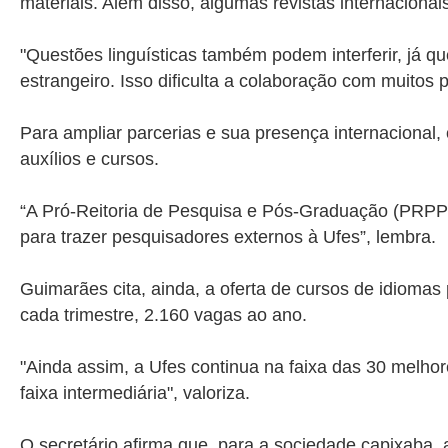
materiais. Além disso, algumas revistas internacion
"Questões linguísticas também podem interferir, já 
estrangeiro. Isso dificulta a colaboração com muitos p
Para ampliar parcerias e sua presença internacional,
auxílios e cursos.
“A Pró-Reitoria de Pesquisa e Pós-Graduação (PRPPG)
para trazer pesquisadores externos à Ufes”, lembra.
Guimarães cita, ainda, a oferta de cursos de idiomas
cada trimestre, 2.160 vagas ao ano.
"Ainda assim, a Ufes continua na faixa das 30 melho
faixa intermediária", valoriza.
O secretário afirma que, para a sociedade capixaba, a