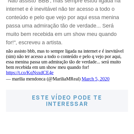
"Não assisto 'BBB', mas sempre estou ligada na
internet e é inevitável não ter acesso a todo o
conteúdo e pelo que vejo por aqui essa menina
passa uma admiração tão de verdade... Será
muito bem recebida em um show meu quando
for!", escreveu a artista.
não assisto bbb, mas to sempre ligada na internet e é inevitável
(sim) não ter acesso a todo o conteúdo e pelo q vejo por aqui,
essa menina passa um admiração tão de verdade... será muito
bem recebida em um show meu quando for!
https://t.co/KqNsxdCE4e
— marilia mendonca (@MariliaMReal)
March 5, 2020
ESTE VÍDEO PODE TE
INTERESSAR