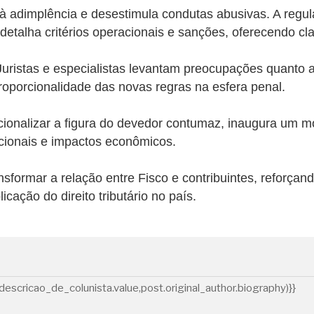
à adimplência e desestimula condutas abusivas. A regul
talha critérios operacionais e sanções, oferecendo cla
. Juristas e especialistas levantam preocupações quant
roporcionalidade das novas regras na esfera penal.
ionalizar a figura do devedor contumaz, inaugura um mo
tucionais e impactos econômicos.
sformar a relação entre Fisco e contribuintes, reforçan
ação do direito tributário no país.
descricao_de_colunista.value,post.original_author.biography)}}