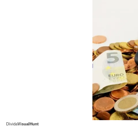
Dívida
VisualHunt