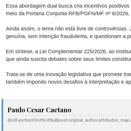
Essa abordagem dual busca cria incentivos positivos 
meio da Portaria Conjunta RFB/PGFN/MF nº 6/2026, de
Ainda assim, o tema não está livre de controvérsias
genuína, sem intenção fraudulenta, e questionam a p
Em síntese, a Lei Complementar 225/2026, ao instituc
que ainda suscita debates sobre seus limites consti
Trata-se de uma inovação legislativa que promete tran
também impondo novos desafios à interpretação e aplic
Paulo Cesar Caetano
{{ndFunctionFirstNotNull(post.original_author.attributes_map.